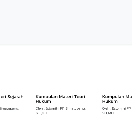
ri Sejarah
Kumpulan Materi Teori
Kumpulan Mat
Hukum
Hukum
 Simatupang,
Oleh : Estomihi FP Simatupang,
Oleh : Estomihi F
SH.,MH
SH.,MH