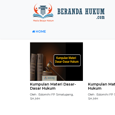
HOME
Kumpulan Materi Dasar-
Kumpulan Mate
Dasar Hukum
Hukum
Oleh : Estomihi FP Simatupang,
Oleh : Estomihi FP
SH.,MH
SH.,MH