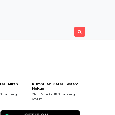
eri Aliran
Kumpulan Materi Sistem
Hukum
P Simatupang,
Oleh : Estomihi FP Simatupang,
SH.,MH