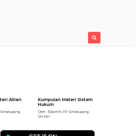
eri Aliran
Kumpulan Materi Sistem
Hukum
P Simatupang,
Oleh : Estomihi FP Simatupang,
SH.,MH