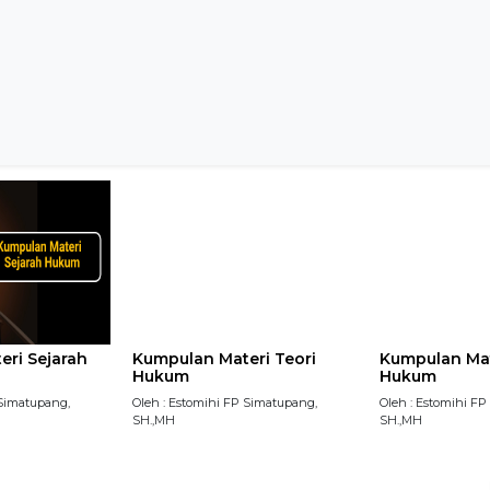
ri Sejarah
Kumpulan Materi Teori
Kumpulan Mat
Hukum
Hukum
 Simatupang,
Oleh : Estomihi FP Simatupang,
Oleh : Estomihi F
SH.,MH
SH.,MH