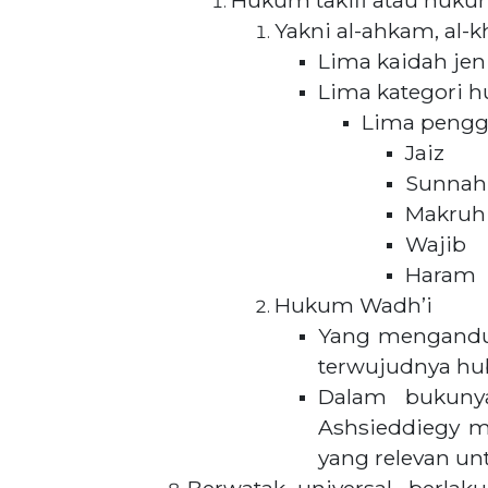
Hukum takifi atau hukum 
Yakni al-ahkam, al-k
Lima kaidah je
Lima kategori 
Lima pengg
Jaiz
Sunnah
Makruh
Wajib
Haram
Hukum Wadh’i
Yang mengandung
terwujudnya h
Dalam bukunya
Ashsieddiegy m
yang relevan un