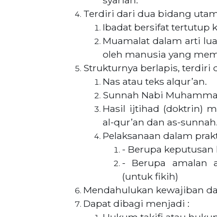
syariah.
Terdiri dari dua bidang utama
Ibadat bersifat tertutup
Muamalat dalam arti lu
oleh manusia yang meme
Strukturnya berlapis, terdiri d
Nas atau teks alqur’an.
Sunnah Nabi Muhammad 
Hasil ijtihad (doktrin
al-qur’an dan as-sunnah
Pelaksanaan dalam prakt
- Berupa keputusan
- Berupa amalan 
(untuk fikih)
Mendahulukan kewajiban dari
Dapat dibagi menjadi :