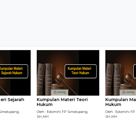
ri Sejarah
Kumpulan Materi Teori
Kumpulan Mat
Hukum
Hukum
 Simatupang,
Oleh : Estomihi FP Simatupang,
Oleh : Estomihi F
SH.,MH
SH.,MH