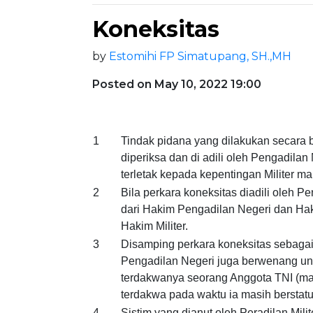
Koneksitas
by
Estomihi FP Simatupang, SH.,MH
Posted on May 10, 2022 19:00
1
Tindak pidana yang dilakukan secara 
diperiksa dan di adili oleh Pengadilan 
terletak kepada kepentingan Militer ma
2
Bila perkara koneksitas diadili oleh 
dari Hakim Pengadilan Negeri dan Hak
Hakim Militer.
3
Disamping perkara koneksitas sebag
Pengadilan Negeri juga berwenang un
terdakwanya seorang Anggota TNI (masi
terdakwa pada waktu ia masih berstatus
4
Sistim yang dianut oleh Peradilan Mi