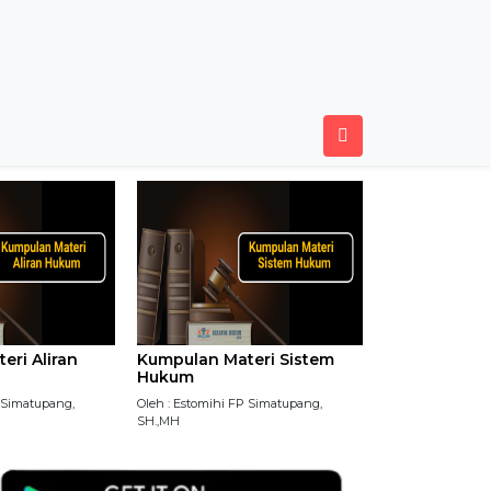
eri Aliran
Kumpulan Materi Sistem
Hukum
P Simatupang,
Oleh : Estomihi FP Simatupang,
SH.,MH