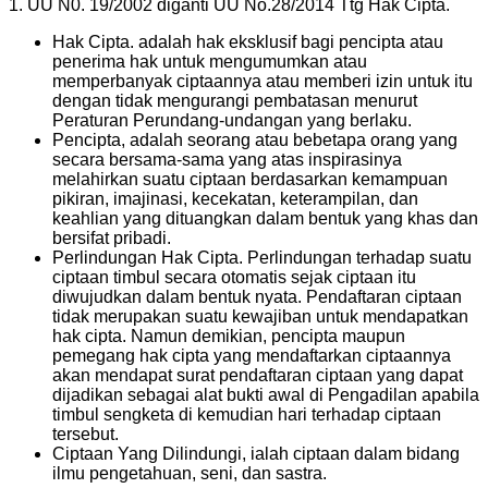
1. UU N0. 19/2002 diganti UU No.28/2014 Ttg Hak Cipta.
Hak Cipta. adalah hak eksklusif bagi pencipta atau
penerima hak untuk mengumumkan atau
memperbanyak ciptaannya atau memberi izin untuk itu
dengan tidak mengurangi pembatasan menurut
Peraturan Perundang-undangan yang berlaku.
Pencipta, adalah seorang atau bebetapa orang yang
secara bersama-sama yang atas inspirasinya
melahirkan suatu ciptaan berdasarkan kemampuan
pikiran, imajinasi, kecekatan, keterampilan, dan
keahlian yang dituangkan dalam bentuk yang khas dan
bersifat pribadi.
Perlindungan Hak Cipta. Perlindungan terhadap suatu
ciptaan timbul secara otomatis sejak ciptaan itu
diwujudkan dalam bentuk nyata. Pendaftaran ciptaan
tidak merupakan suatu kewajiban untuk mendapatkan
hak cipta. Namun demikian, pencipta maupun
pemegang hak cipta yang mendaftarkan ciptaannya
akan mendapat surat pendaftaran ciptaan yang dapat
dijadikan sebagai alat bukti awal di Pengadilan apabila
timbul sengketa di kemudian hari terhadap ciptaan
tersebut.
Ciptaan Yang Dilindungi, ialah ciptaan dalam bidang
ilmu pengetahuan, seni, dan sastra.